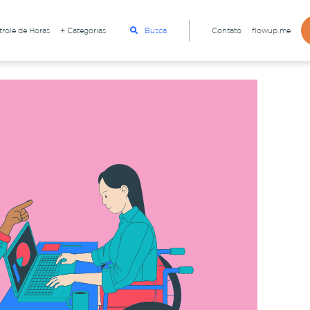
role de Horas
+ Categorias
Busca
Contato
flowup.me