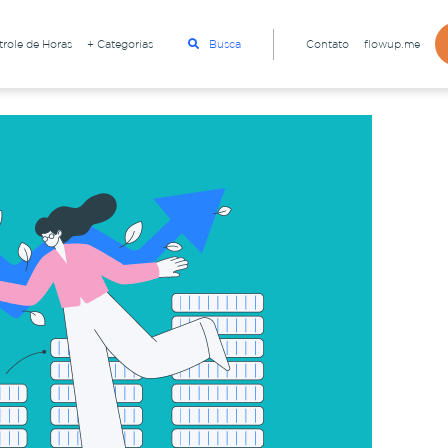
role de Horas
+ Categorias
Busca
Contato
flowup.me