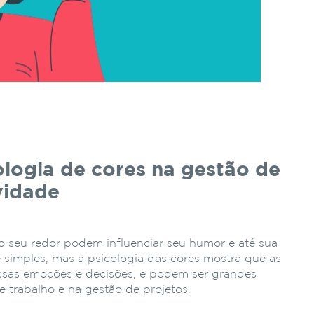
logia de cores na gestão de
vidade
o seu redor podem influenciar seu humor e até sua
 simples, mas a psicologia das cores mostra que as
ssas emoções e decisões, e podem ser grandes
e trabalho e na gestão de projetos.