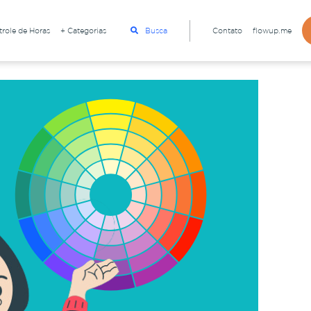
role de Horas
+ Categorias
Busca
Contato
flowup.me