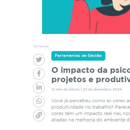
Compartile
Ferramentas de Gestão
O impacto da psico
projetos e produti
12 min de leitura | 23 de dezembro 2024
Você já percebeu como as cores a
produtividade no trabalho? Parece
cores têm um impacto real nas no
aliadas na melhoria do ambiente d