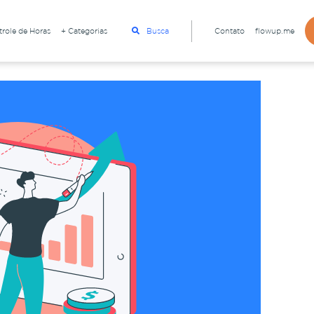
role de Horas
+ Categorias
Busca
Contato
flowup.me