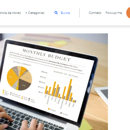
role de Horas
+ Categorias
Busca
Contato
flowup.me