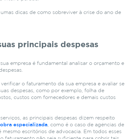
umas dicas de como sobreviver à crise do ano de
suas principais despesas
 sua empresa é fundamental analisar o orçamento e
 despesas.
erificar o faturamento da sua empresa e avaliar se
 suas despesas, como por exemplo, folha de
stos, custos com fornecedores e demais custos
erviços, as principais despesas dizem respeito
obra especializada
, como é o caso de agências de
é mesmo escritórios de advocacia. Em todos esses
o faturamento não seja suficiente para cobrir tais