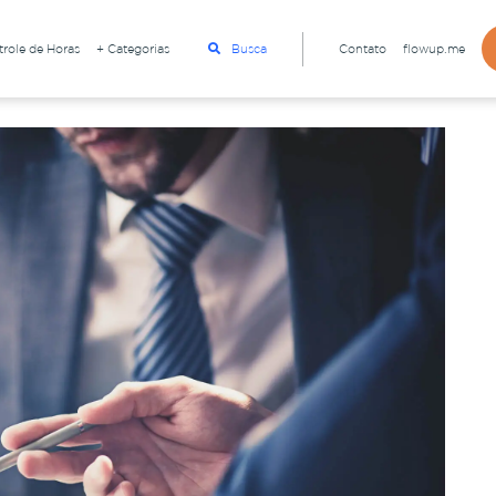
role de Horas
+ Categorias
Busca
Contato
flowup.me