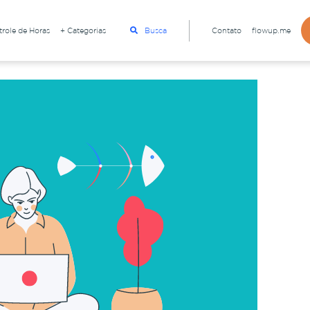
role de Horas
+ Categorias
Busca
Contato
flowup.me