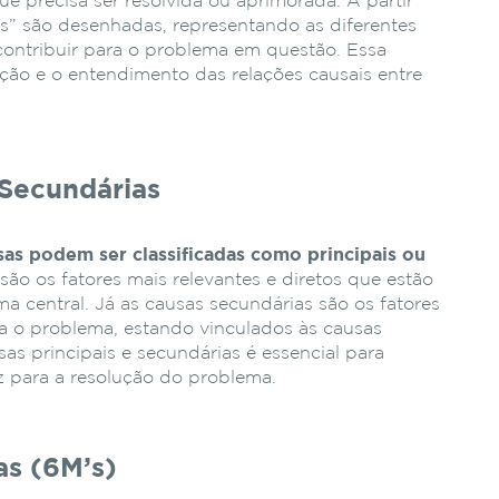
que precisa ser resolvida ou aprimorada. A partir
as” são desenhadas, representando as diferentes
ontribuir para o problema em questão. Essa
ização e o entendimento das relações causais entre
 Secundárias
sas podem ser classificadas como principais ou
são os fatores mais relevantes e diretos que estão
a central. Já as causas secundárias são os fatores
a o problema, estando vinculados às causas
sas principais e secundárias é essencial para
 para a resolução do problema.
as (6M’s)