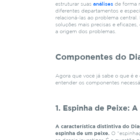
estruturar suas
análises
de forma m
diferentes departamentos e especia
relacioná-las ao problema centra
soluções mais precisas e eficazes
a origem dos problemas.
Componentes do Dia
Agora que você já sabe o que é e
entender os componentes necessár
1. Espinha de Peixe: 
A característica distintiva do D
espinha de um peixe.
O “espinhaç