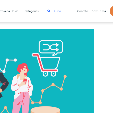
role de Horas
+ Categorias
Busca
Contato
flowup.me