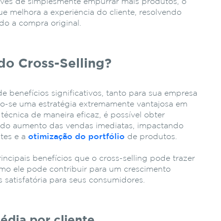
nvés de simplesmente empurrar mais produtos, o
que melhora a experiência do cliente, resolvendo
do a compra original.
do Cross-Selling?
de benefícios significativos, tanto para sua empresa
ndo-se uma estratégia extremamente vantajosa em
 técnica de maneira eficaz, é possível obter
m do aumento das vendas imediatas, impactando
ntes e a
otimização do portfólio
de produtos.
ncipais benefícios que o cross-selling pode trazer
mo ele pode contribuir para um crescimento
 satisfatória para seus consumidores.
dia por cliente