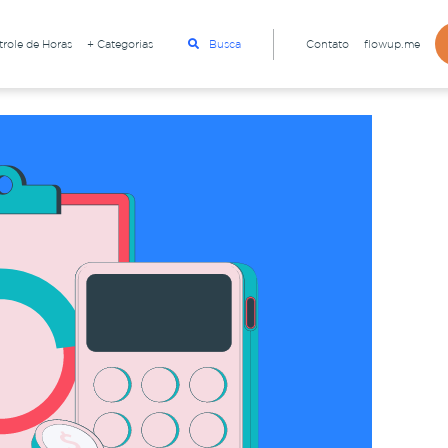
role de Horas
+ Categorias
Busca
Contato
flowup.me