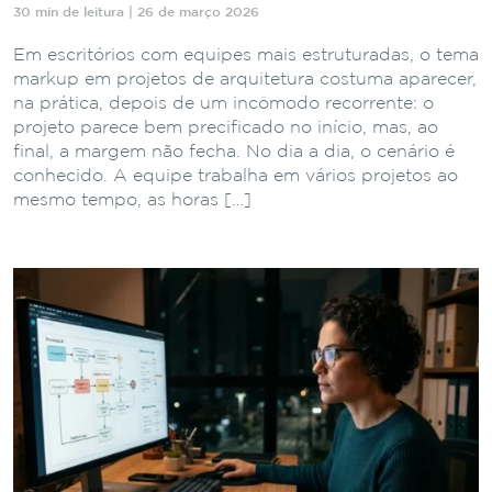
30 min de leitura | 26 de março 2026
Em escritórios com equipes mais estruturadas, o tema
markup em projetos de arquitetura costuma aparecer,
na prática, depois de um incômodo recorrente: o
projeto parece bem precificado no início, mas, ao
final, a margem não fecha. No dia a dia, o cenário é
conhecido. A equipe trabalha em vários projetos ao
mesmo tempo, as horas […]