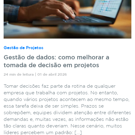
Gestão de Projetos
Gestão de dados: como melhorar a
tomada de decisão em projetos
24 min de leitura | 01 de abril 2026
Tomar decisões faz parte da rotina de qualquer
empresa que trabalha com projetos. No entanto,
quando vários projetos acontecem ao mesmo tempo,
essa tarefa deixa de ser simples. Prazos se
sobrepõem, equipes dividem atenção entre diferentes
demandas e, muitas vezes, as informações não estão
tão claras quanto deveriam. Nesse cenário, muitos
líderes percebem um padrão: […]