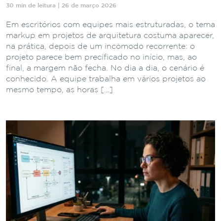
30 min de leitura | 26 de março 2026
Em escritórios com equipes mais estruturadas, o tema
markup em projetos de arquitetura costuma aparecer,
na prática, depois de um incômodo recorrente: o
projeto parece bem precificado no início, mas, ao
final, a margem não fecha. No dia a dia, o cenário é
conhecido. A equipe trabalha em vários projetos ao
mesmo tempo, as horas […]