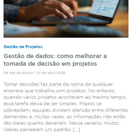
Gestão de Projetos
Gestão de dados: como melhorar a
tomada de decisão em projetos
24 min de leitura | 01 de abril 2026
Tomar decisões faz parte da rotina de qualquer
empresa que trabalha com projetos. No entanto,
quando vários projetos acontecem ao mesmo tempo,
essa tarefa deixa de ser simples. Prazos se
sobrepõem, equipes dividem atenção entre diferentes
demandas e, muitas vezes, as informações não estão
tão claras quanto deveriam. Nesse cenário, muitos
líderes percebem um padrão: […]