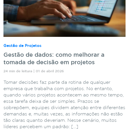
Gestão de Projetos
Gestão de dados: como melhorar a
tomada de decisão em projetos
24 min de leitura | 01 de abril 2026
Tomar decisões faz parte da rotina de qualquer
empresa que trabalha com projetos. No entanto,
quando vários projetos acontecem ao mesmo tempo,
essa tarefa deixa de ser simples. Prazos se
sobrepõem, equipes dividem atenção entre diferentes
demandas e, muitas vezes, as informações não estão
tão claras quanto deveriam. Nesse cenário, muitos
líderes percebem um padrão: […]