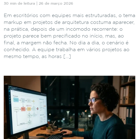
30 min de leitura | 26 de março 2026
Em escritórios com equipes mais estruturadas, o tema
markup em projetos de arquitetura costuma aparecer,
na prática, depois de um incômodo recorrente: o
projeto parece bem precificado no início, mas, ao
final, a margem não fecha. No dia a dia, o cenário é
conhecido. A equipe trabalha em vários projetos ao
mesmo tempo, as horas […]