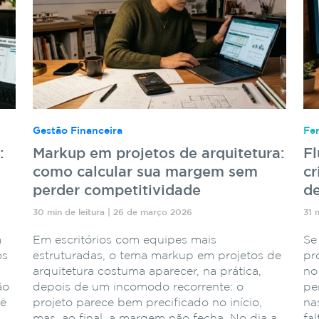
Gestão Financeira
Fe
:
Markup em projetos de arquitetura:
F
como calcular sua margem sem
cr
perder competitividade
de
30 min de leitura | 26 de março 2026
31 
a
Em escritórios com equipes mais
Se
os
estruturadas, o tema markup em projetos de
pr
arquitetura costuma aparecer, na prática,
no
ão
depois de um incômodo recorrente: o
pe
cê
projeto parece bem precificado no início,
na
mas, ao final, a margem não fecha. No dia a
fa