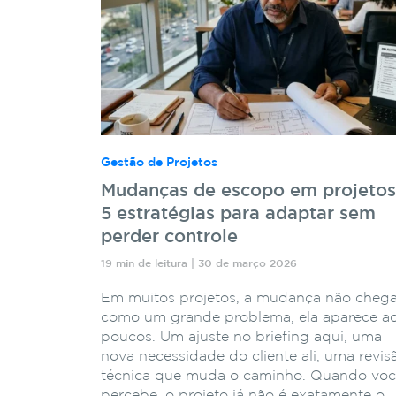
Gestão de Projetos
Mudanças de escopo em projetos
5 estratégias para adaptar sem
perder controle
19 min de leitura | 30 de março 2026
Em muitos projetos, a mudança não cheg
como um grande problema, ela aparece a
poucos. Um ajuste no briefing aqui, uma
nova necessidade do cliente ali, uma revis
técnica que muda o caminho. Quando vo
percebe, o projeto já não é exatamente o