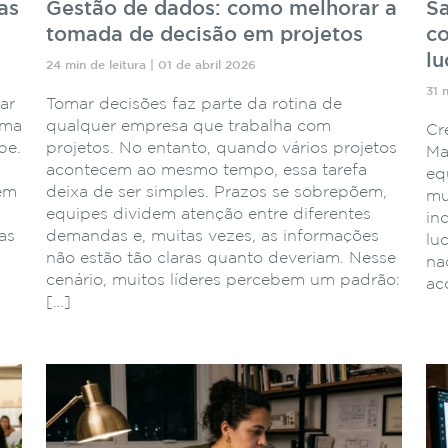
as
Gestão de dados: como melhorar a
Sa
tomada de decisão em projetos
co
lu
24 min de leitura | 01 de abril 2026
31 
ar
Tomar decisões faz parte da rotina de
ema
qualquer empresa que trabalha com
Cr
pe.
projetos. No entanto, quando vários projetos
Ma
acontecem ao mesmo tempo, essa tarefa
eq
 em
deixa de ser simples. Prazos se sobrepõem,
mu
equipes dividem atenção entre diferentes
in
as
demandas e, muitas vezes, as informações
lu
não estão tão claras quanto deveriam. Nesse
naq
cenário, muitos líderes percebem um padrão:
ac
[…]