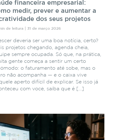
úde financeira empresarial:
mo medir, prever e aumentar a
cratividade dos seus projetos
min de leitura | 31 de março 2026
escer deveria ser uma boa notícia, certo?
is projetos chegando, agenda cheia,
uipe sempre ocupada. Só que, na prática,
ita gente começa a sentir um certo
cômodo: o faturamento até sobe, mas o
cro não acompanha — e o caixa vive
uele aperto difícil de explicar. Se isso já
onteceu com você, saiba que é […]