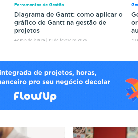
Ferramentas de Gestão
Ges
Diagrama de Gantt: como aplicar o
Ge
gráfico de Gantt na gestão de
or
projetos
au
42 min de leitura | 19 de fevereiro 2026
39 