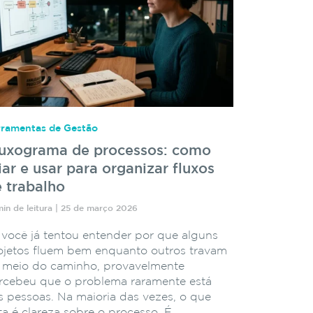
rramentas de Gestão
luxograma de processos: como
iar e usar para organizar fluxos
 trabalho
min de leitura | 25 de março 2026
 você já tentou entender por que alguns
ojetos fluem bem enquanto outros travam
 meio do caminho, provavelmente
rcebeu que o problema raramente está
s pessoas. Na maioria das vezes, o que
lta é clareza sobre o processo. É