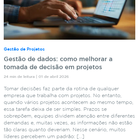
Gestão de Projetos
Gestão de dados: como melhorar a
tomada de decisão em projetos
24 min de leitura | 01 de abril 2026
Tomar decisões faz parte da rotina de qualquer
empresa que trabalha com projetos. No entanto,
quando vários projetos acontecem ao mesmo tempo,
essa tarefa deixa de ser simples. Prazos se
sobrepõem, equipes dividem atenção entre diferentes
demandas e, muitas vezes, as informações não estão
tão claras quanto deveriam. Nesse cenário, muitos
líderes percebem um padrão: […]