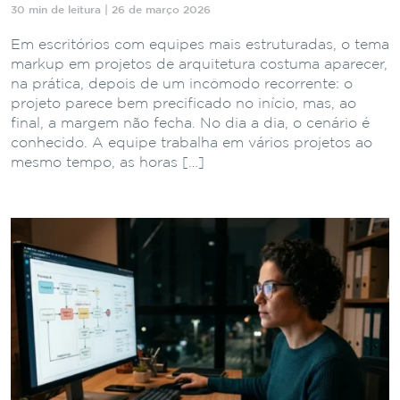
30 min de leitura | 26 de março 2026
Em escritórios com equipes mais estruturadas, o tema
markup em projetos de arquitetura costuma aparecer,
na prática, depois de um incômodo recorrente: o
projeto parece bem precificado no início, mas, ao
final, a margem não fecha. No dia a dia, o cenário é
conhecido. A equipe trabalha em vários projetos ao
mesmo tempo, as horas […]