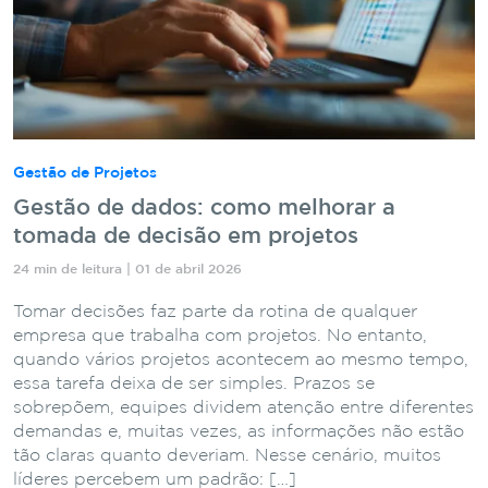
Gestão de Projetos
Gestão de dados: como melhorar a
tomada de decisão em projetos
24 min de leitura | 01 de abril 2026
Tomar decisões faz parte da rotina de qualquer
empresa que trabalha com projetos. No entanto,
quando vários projetos acontecem ao mesmo tempo,
essa tarefa deixa de ser simples. Prazos se
sobrepõem, equipes dividem atenção entre diferentes
demandas e, muitas vezes, as informações não estão
tão claras quanto deveriam. Nesse cenário, muitos
líderes percebem um padrão: […]