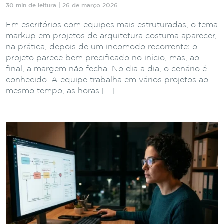
30 min de leitura | 26 de março 2026
Em escritórios com equipes mais estruturadas, o tema
markup em projetos de arquitetura costuma aparecer,
na prática, depois de um incômodo recorrente: o
projeto parece bem precificado no início, mas, ao
final, a margem não fecha. No dia a dia, o cenário é
conhecido. A equipe trabalha em vários projetos ao
mesmo tempo, as horas […]