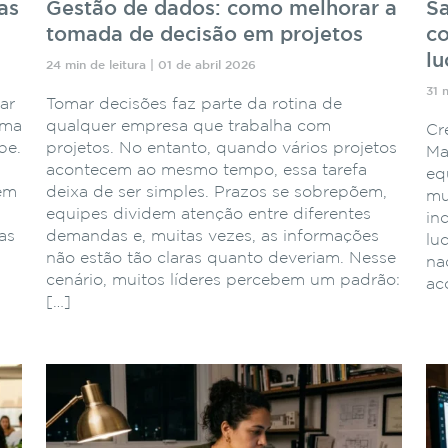
as
Gestão de dados: como melhorar a
Sa
tomada de decisão em projetos
co
lu
24 min de leitura | 01 de abril 2026
31 
ar
Tomar decisões faz parte da rotina de
ema
qualquer empresa que trabalha com
Cr
pe.
projetos. No entanto, quando vários projetos
Ma
acontecem ao mesmo tempo, essa tarefa
eq
 em
deixa de ser simples. Prazos se sobrepõem,
mu
equipes dividem atenção entre diferentes
in
as
demandas e, muitas vezes, as informações
lu
não estão tão claras quanto deveriam. Nesse
naq
cenário, muitos líderes percebem um padrão:
ac
[…]