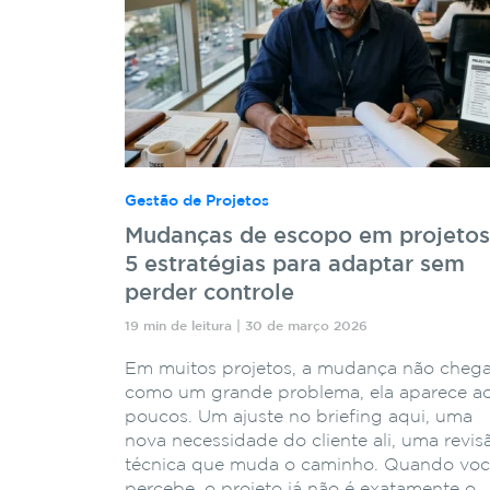
Gestão de Projetos
Mudanças de escopo em projetos
5 estratégias para adaptar sem
perder controle
19 min de leitura | 30 de março 2026
Em muitos projetos, a mudança não cheg
como um grande problema, ela aparece a
poucos. Um ajuste no briefing aqui, uma
nova necessidade do cliente ali, uma revis
técnica que muda o caminho. Quando vo
percebe, o projeto já não é exatamente o