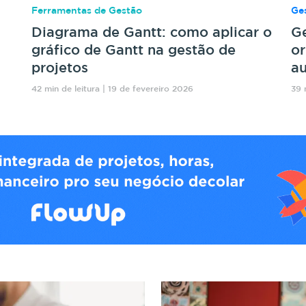
Ferramentas de Gestão
Ges
Diagrama de Gantt: como aplicar o
Ge
gráfico de Gantt na gestão de
or
projetos
au
42 min de leitura | 19 de fevereiro 2026
39 