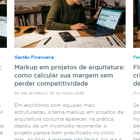
Gestão Financeira
Fe
:
Markup em projetos de arquitetura:
F
como calcular sua margem sem
cr
perder competitividade
de
30 min de leitura | 26 de março 2026
31 
a
Em escritórios com equipes mais
Se
os
estruturadas, o tema markup em projetos de
pr
arquitetura costuma aparecer, na prática,
no
ão
depois de um incômodo recorrente: o
pe
cê
projeto parece bem precificado no início,
na
mas, ao final, a margem não fecha. No dia a
fa