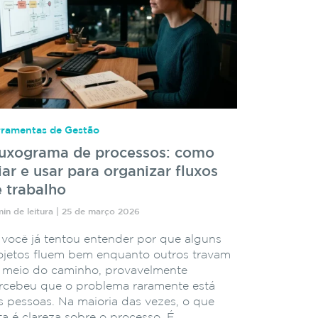
rramentas de Gestão
luxograma de processos: como
iar e usar para organizar fluxos
 trabalho
min de leitura | 25 de março 2026
 você já tentou entender por que alguns
ojetos fluem bem enquanto outros travam
 meio do caminho, provavelmente
rcebeu que o problema raramente está
s pessoas. Na maioria das vezes, o que
lta é clareza sobre o processo. É