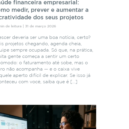
úde financeira empresarial:
mo medir, prever e aumentar a
cratividade dos seus projetos
min de leitura | 31 de março 2026
escer deveria ser uma boa notícia, certo?
is projetos chegando, agenda cheia,
uipe sempre ocupada. Só que, na prática,
ita gente começa a sentir um certo
cômodo: o faturamento até sobe, mas o
cro não acompanha — e o caixa vive
uele aperto difícil de explicar. Se isso já
onteceu com você, saiba que é […]