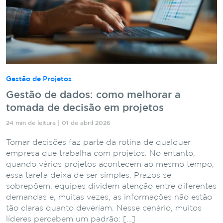
Gestão de Projetos
Gestão de dados: como melhorar a
tomada de decisão em projetos
24 min de leitura | 01 de abril 2026
Tomar decisões faz parte da rotina de qualquer
empresa que trabalha com projetos. No entanto,
quando vários projetos acontecem ao mesmo tempo,
essa tarefa deixa de ser simples. Prazos se
sobrepõem, equipes dividem atenção entre diferentes
demandas e, muitas vezes, as informações não estão
tão claras quanto deveriam. Nesse cenário, muitos
líderes percebem um padrão: […]