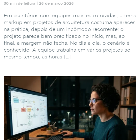
30 min de leitura | 26 de março 2026
Em escritórios com equipes mais estruturadas, o tema
markup em projetos de arquitetura costuma aparecer,
na prática, depois de um incômodo recorrente: o
projeto parece bem precificado no início, mas, ao
final, a margem não fecha. No dia a dia, o cenário é
conhecido. A equipe trabalha em vários projetos ao
mesmo tempo, as horas […]