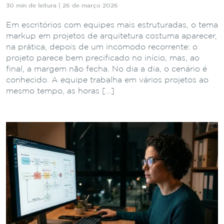
30 min de leitura | 26 de março 2026
Em escritórios com equipes mais estruturadas, o tema
markup em projetos de arquitetura costuma aparecer,
na prática, depois de um incômodo recorrente: o
projeto parece bem precificado no início, mas, ao
final, a margem não fecha. No dia a dia, o cenário é
conhecido. A equipe trabalha em vários projetos ao
mesmo tempo, as horas […]