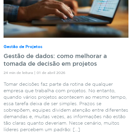
Gestão de Projetos
Gestão de dados: como melhorar a
tomada de decisão em projetos
24 min de leitura | 01 de abril 2026
Tomar decisões faz parte da rotina de qualquer
empresa que trabalha com projetos. No entanto,
quando vários projetos acontecem ao mesmo tempo,
essa tarefa deixa de ser simples. Prazos se
sobrepõem, equipes dividem atenção entre diferentes
demandas e, muitas vezes, as informações não estão
tão claras quanto deveriam. Nesse cenário, muitos
líderes percebem um padrão: […]