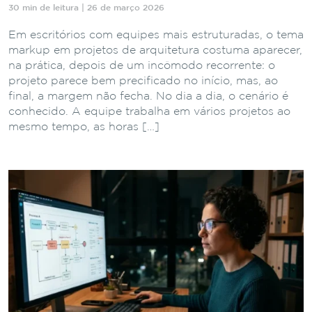
30 min de leitura | 26 de março 2026
Em escritórios com equipes mais estruturadas, o tema
markup em projetos de arquitetura costuma aparecer,
na prática, depois de um incômodo recorrente: o
projeto parece bem precificado no início, mas, ao
final, a margem não fecha. No dia a dia, o cenário é
conhecido. A equipe trabalha em vários projetos ao
mesmo tempo, as horas […]