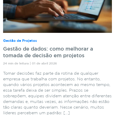
Gestão de Projetos
Gestão de dados: como melhorar a
tomada de decisão em projetos
24 min de leitura | 01 de abril 2026
Tomar decisões faz parte da rotina de qualquer
empresa que trabalha com projetos. No entanto,
quando vários projetos acontecem ao mesmo tempo,
essa tarefa deixa de ser simples. Prazos se
sobrepõem, equipes dividem atenção entre diferentes
demandas e, muitas vezes, as informações não estão
tão claras quanto deveriam. Nesse cenário, muitos
líderes percebem um padrão: […]