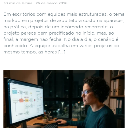
30 min de leitura | 26 de março 2026
Em escritórios com equipes mais estruturadas, o tema
markup em projetos de arquitetura costuma aparecer,
na prática, depois de um incômodo recorrente: o
projeto parece bem precificado no início, mas, ao
final, a margem não fecha. No dia a dia, o cenário é
conhecido. A equipe trabalha em vários projetos ao
mesmo tempo, as horas […]