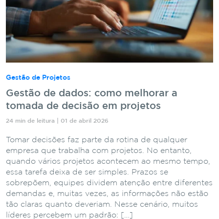
Gestão de Projetos
Gestão de dados: como melhorar a
tomada de decisão em projetos
24 min de leitura | 01 de abril 2026
Tomar decisões faz parte da rotina de qualquer
empresa que trabalha com projetos. No entanto,
quando vários projetos acontecem ao mesmo tempo,
essa tarefa deixa de ser simples. Prazos se
sobrepõem, equipes dividem atenção entre diferentes
demandas e, muitas vezes, as informações não estão
tão claras quanto deveriam. Nesse cenário, muitos
líderes percebem um padrão: […]