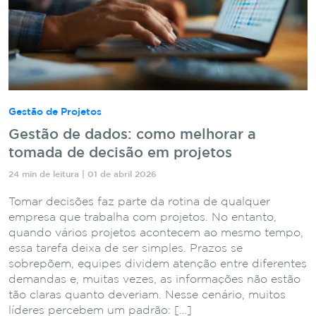
Gestão de Projetos
Gestão de dados: como melhorar a
tomada de decisão em projetos
24 min de leitura | 01 de abril 2026
Tomar decisões faz parte da rotina de qualquer
empresa que trabalha com projetos. No entanto,
quando vários projetos acontecem ao mesmo tempo,
essa tarefa deixa de ser simples. Prazos se
sobrepõem, equipes dividem atenção entre diferentes
demandas e, muitas vezes, as informações não estão
tão claras quanto deveriam. Nesse cenário, muitos
líderes percebem um padrão: […]