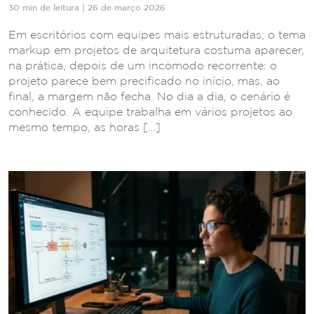
30 min de leitura | 26 de março 2026
Em escritórios com equipes mais estruturadas, o tema
markup em projetos de arquitetura costuma aparecer,
na prática, depois de um incômodo recorrente: o
projeto parece bem precificado no início, mas, ao
final, a margem não fecha. No dia a dia, o cenário é
conhecido. A equipe trabalha em vários projetos ao
mesmo tempo, as horas […]