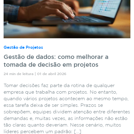
Gestão de Projetos
Gestão de dados: como melhorar a
tomada de decisão em projetos
24 min de leitura | 01 de abril 2026
Tomar decisões faz parte da rotina de qualquer
empresa que trabalha com projetos. No entanto,
quando vários projetos acontecem ao mesmo tempo,
essa tarefa deixa de ser simples. Prazos se
sobrepõem, equipes dividem atenção entre diferentes
demandas e, muitas vezes, as informações não estão
tão claras quanto deveriam. Nesse cenário, muitos
líderes percebem um padrão: […]