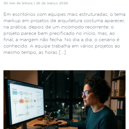
30 min de leitura | 26 de março 2026
Em escritórios com equipes mais estruturadas, o tema
markup em projetos de arquitetura costuma aparecer,
na prática, depois de um incômodo recorrente: o
projeto parece bem precificado no início, mas, ao
final, a margem não fecha. No dia a dia, o cenário é
conhecido. A equipe trabalha em vários projetos ao
mesmo tempo, as horas […]