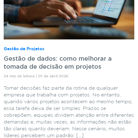
Gestão de Projetos
Gestão de dados: como melhorar a
tomada de decisão em projetos
24 min de leitura | 01 de abril 2026
Tomar decisões faz parte da rotina de qualquer
empresa que trabalha com projetos. No entanto,
quando vários projetos acontecem ao mesmo tempo,
essa tarefa deixa de ser simples. Prazos se
sobrepõem, equipes dividem atenção entre diferentes
demandas e, muitas vezes, as informações não estão
tão claras quanto deveriam. Nesse cenário, muitos
líderes percebem um padrão: […]