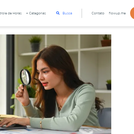
role de Horas
+ Categorias
Busca
Contato
flowup.me