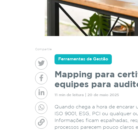
Compartile
Ferramentas de Gestão
Mapping para cert
equipes para audit
11 min de leitura | 20 de maio 2025
Quando chega a hora de encarar u
ISO 9001, ESG, PCI ou qualquer o
Informações ficam espalhadas, re
processos parecem pouco claros e,