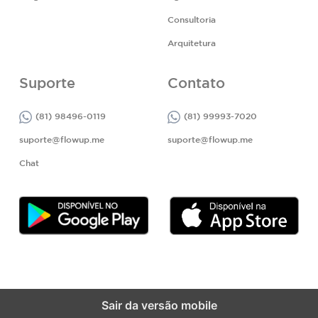
Consultoria
Arquitetura
Suporte
Contato
(81) 98496-0119
(81) 99993-7020
suporte@flowup.me
suporte@flowup.me
Chat
Sair da versão mobile