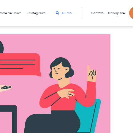
role de Horas
+ Categorias
Busca
Contato
flowup.me