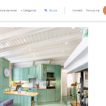
role de Horas
+ Categorias
Busca
Contato
flowup.me