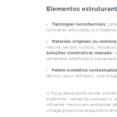
Elementos estruturant
Tipologias reconhecíveis:
cade
luminárias articuladas e cristaleira
Materiais originais ou reinter
natural, tecidos rústicos, mosaicos 
Soluções construtivas manuais:
r
serralheria detalhada e marcenari
Paleta cromática contextualiz
densos, azuis fechados, rosa antig
A força desse estilo reside, sobr
autênticas, narrativas pessoais e v
influente: mesmo em ambientes al
vintage proporciona equilíbrio emo