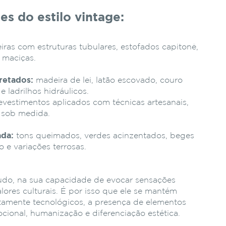
es do estilo vintage:
iras com estruturas tubulares, estofados capitonê,
s maciças.
pretados:
madeira de lei, latão escovado, couro
e ladrilhos hidráulicos.
evestimentos aplicados com técnicas artesanais,
a sob medida.
ada:
tons queimados, verdes acinzentados, beges
o e variações terrosas.
etudo, na sua capacidade de evocar sensações
alores culturais. É por isso que ele se mantém
tamente tecnológicos, a presença de elementos
cional, humanização e diferenciação estética.