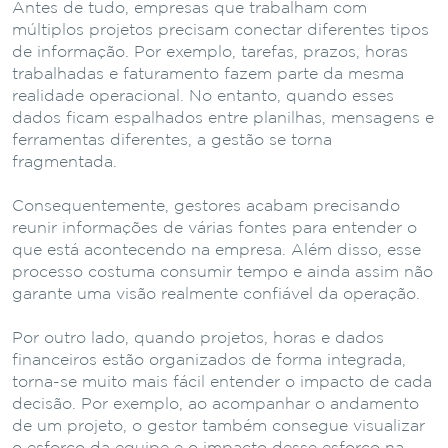
Antes
de
tudo,
empresas
que
trabalham
com
múltiplos
projetos
precisam
conectar
diferentes
tipos
de
informação.
Por
exemplo,
tarefas,
prazos,
horas
trabalhadas
e
faturamento
fazem
parte
da
mesma
realidade
operacional.
No
entanto,
quando
esses
dados
ficam
espalhados
entre
planilhas,
mensagens
e
ferramentas
diferentes,
a
gestão
se
torna
fragmentada.
Consequentemente,
gestores
acabam
precisando
reunir
informações
de
várias
fontes
para
entender
o
que
está
acontecendo
na
empresa.
Além
disso,
esse
processo
costuma
consumir
tempo
e
ainda
assim
não
garante
uma
visão
realmente
confiável
da
operação.
Por
outro
lado,
quando
projetos,
horas
e
dados
financeiros
estão
organizados
de
forma
integrada,
torna-
se
muito
mais
fácil
entender
o
impacto
de
cada
decisão.
Por
exemplo,
ao
acompanhar
o
andamento
de
um
projeto,
o
gestor
também
consegue
visualizar