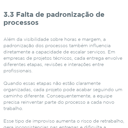
3.3 Falta
de
padronização
de
processos
Além
da
visibilidade
sobre
horas
e
margem,
a
padronização
dos
processos
também
influencia
diretamente
a
capacidade
de
escalar
serviços.
Em
empresas
de
projetos
técnicos,
cada
entrega
envolve
diferentes
etapas,
revisões
e
interações
entre
profissionais.
Quando
essas
etapas
não
estão
claramente
organizadas,
cada
projeto
pode
acabar
seguindo
um
caminho
diferente.
Consequentemente,
a
equipe
precisa
reinventar
parte
do
processo
a
cada
novo
trabalho.
Esse
tipo
de
improviso
aumenta
o
risco
de
retrabalho,
gera
inconsistências
nas
entregas
e
dificulta
a