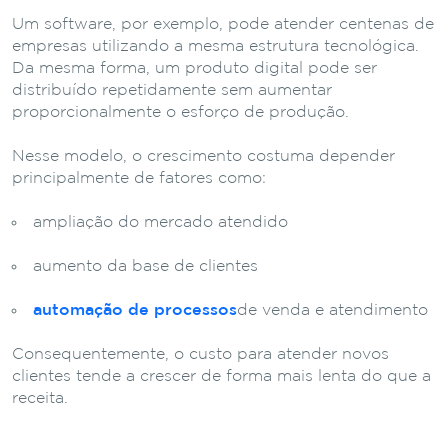
Um
software,
por
exemplo,
pode
atender
centenas
de
empresas
utilizando
a
mesma
estrutura
tecnológica.
Da
mesma
forma,
um
produto
digital
pode
ser
distribuído
repetidamente
sem
aumentar
proporcionalmente
o
esforço
de
produção.
Nesse
modelo,
o
crescimento
costuma
depender
principalmente
de
fatores
como:
ampliação
do
mercado
atendido
aumento
da
base
de
clientes
automação
de
processos
de
venda
e
atendimento
Consequentemente,
o
custo
para
atender
novos
clientes
tende
a
crescer
de
forma
mais
lenta
do
que
a
receita.