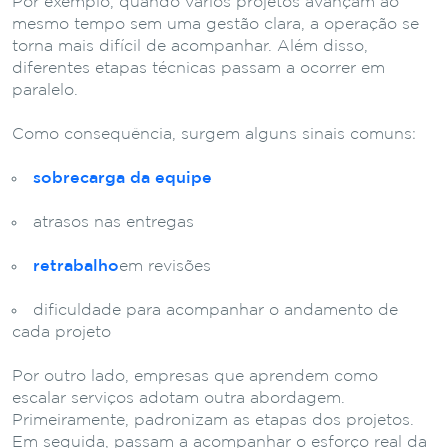
Por exemplo, quando vários projetos avançam ao
mesmo tempo sem uma gestão clara, a operação se
torna mais difícil de acompanhar. Além disso,
diferentes etapas técnicas passam a ocorrer em
paralelo.
Como consequência, surgem alguns sinais comuns:
sobrecarga
da
equipe
atrasos
nas
entregas
retrabalho
em
revisões
dificuldade
para
acompanhar
o
andamento
de
cada
projeto
Por outro lado, empresas que aprendem como
escalar serviços adotam outra abordagem.
Primeiramente, padronizam as etapas dos projetos.
Em seguida, passam a acompanhar o esforço real da