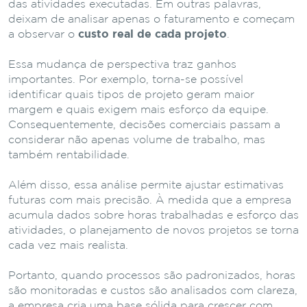
das
atividades
executadas.
Em
outras
palavras,
deixam
de
analisar
apenas
o
faturamento
e
começam
a
observar
o
custo
real
de
cada
projeto
.
Essa
mudança
de
perspectiva
traz
ganhos
importantes.
Por
exemplo,
torna-
se
possível
identificar
quais
tipos
de
projeto
geram
maior
margem
e
quais
exigem
mais
esforço
da
equipe.
Consequentemente,
decisões
comerciais
passam
a
considerar
não
apenas
volume
de
trabalho,
mas
também
rentabilidade.
Além
disso,
essa
análise
permite
ajustar
estimativas
futuras
com
mais
precisão.
À
medida
que
a
empresa
acumula
dados
sobre
horas
trabalhadas
e
esforço
das
atividades,
o
planejamento
de
novos
projetos
se
torna
cada
vez
mais
realista.
Portanto,
quando
processos
são
padronizados,
horas
são
monitoradas
e
custos
são
analisados
com
clareza,
a
empresa
cria
uma
base
sólida
pa
ra crescer com