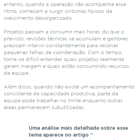
entanto,
quando
a
operação
não
acompanha
esse
ritmo,
começam
a
surgir
sintomas
típicos
de
crescimento
desorganizado.
Projetos
passam
a
consumir
mais
horas
do
que
o
previsto,
revisões
técnicas
se
acumulam
e
gestores
precisam
intervir
constantemente
para
resolver
pequenas
falhas
de
coordenação.
Com
o
tempo,
torna-
se
difícil
entender
quais
projetos
realmente
geram
margem
e
quais
estão
consumindo
recursos
da
equipe.
Além
disso,
quando
não
existe
um
acompanhamento
consistente
da
capacidade
produtiva,
parte
da
equipe
pode
trabalhar
no
limite
enquanto
outras
áreas
permanecem
subutilizadas.
Uma
análise
mais
detalhada
sobre
esse
tema
aparece
no
artigo
“