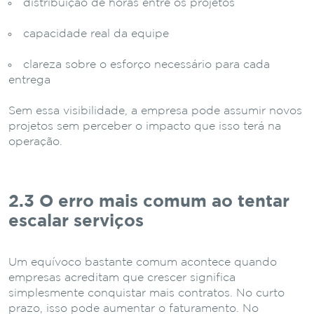
distribuição
de
horas
entre
os
projetos
capacidade
real
da
equipe
clareza
sobre
o
esforço
necessário
para
cada
entrega
Sem
essa
visibilidade,
a
empresa
pode
assumir
novos
projetos
sem
perceber
o
impacto
que
isso
terá
na
operação.
2.3 O
erro
mais
comum
ao
tentar
escalar
serviços
Um
equívoco
bastante
comum
acontece
quando
empresas
acreditam
que
crescer
significa
simplesmente
conquistar
mais
contratos.
No
curto
prazo,
isso
pode
aumentar
o
faturamento.
No