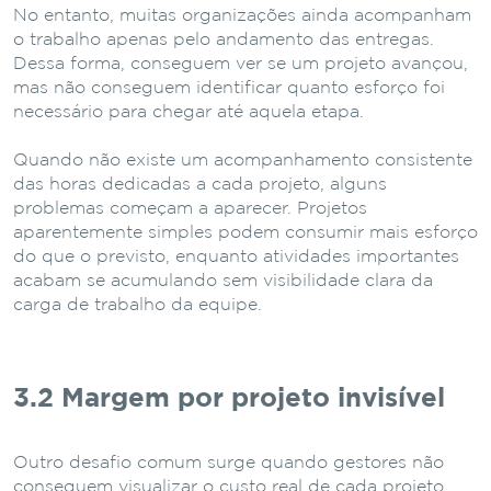
No
entanto,
muitas
organizações
ainda
acompanham
o
trabalho
apenas
pelo
andamento
das
entregas.
Dessa
forma,
conseguem
ver
se
um
projeto
avançou,
mas
não
conseguem
identificar
quanto
esforço
foi
necessário
para
chegar
até
aquela
etapa.
Quando
não
existe
um
acompanhamento
consistente
das
horas
dedicadas
a
cada
projeto,
alguns
problemas
começam
a
aparecer.
Projetos
aparentemente
simples
podem
consumir
mais
esforço
do
que
o
previsto,
enquanto
atividades
importantes
acabam
se
acumulando
sem
visibilidade
clara
da
carga
de
trabalho
da
equipe.
3.2 Margem
por
projeto
invisível
Outro
desafio
comum
surge
quando
gestores
não
conseguem
visualizar
o
custo
real
de
cada
projeto.