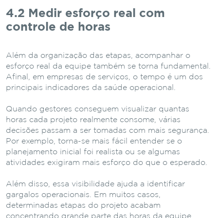
4.2 Medir
esforço
real
com
controle
de
horas
Além
da
organização
das
etapas,
acompanhar
o
esforço
real
da
equipe
também
se
torna
fundamental.
Afinal,
em
empresas
de
serviços,
o
tempo
é
um
dos
principais
indicadores
da
saúde
operacional.
Quando
gestores
conseguem
visualizar
quantas
horas
cada
projeto
realmente
consome,
várias
decisões
passam
a
ser
tomadas
com
mais
segurança.
Por
exemplo,
torna-
se
mais
fácil
entender
se
o
planejamento
inicial
foi
realista
ou
se
algumas
atividades
exigiram
mais
esforço
do
que
o
esperado.
Além
disso,
essa
visibilidade
ajuda
a
identificar
gargalos
operacionais.
Em
muitos
casos,
determinadas
etapas
do
projeto
acabam
concentrando
grande
parte
das
horas
da
equipe.