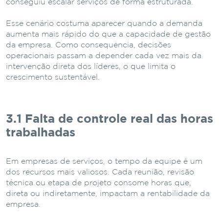
conseguiu escalar serviços de forma estruturada.
Esse
cenário
costuma
aparecer
quando
a
demanda
aumenta
mais
rápido
do
que
a
capacidade
de
gestão
da
empresa.
Como
consequência,
decisões
operacionais
passam
a
depender
cada
vez
mais
da
intervenção
direta
dos
líderes,
o
que
limita
o
crescimento
sustentável.
3.1 Falta
de
controle
real
das
horas
trabalhadas
Em
empresas
de
serviços,
o
tempo
da
equipe
é
um
dos
recursos
mais
valiosos.
Cada
reunião,
revisão
técnica
ou
etapa
de
projeto
consome
horas
que,
direta
ou
indiretamente,
impactam
a
rentabilidade
da
empresa.