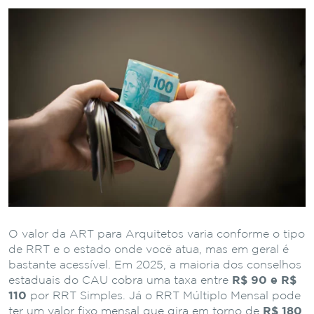
O valor da ART para Arquitetos varia conforme o tipo
de RRT e o estado onde você atua, mas em geral é
bastante acessível. Em 2025, a maioria dos conselhos
estaduais do CAU cobra uma taxa entre
R$ 90 e R$
110
por RRT Simples. Já o RRT Múltiplo Mensal pode
ter um valor fixo mensal que gira em torno de
R$ 180