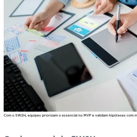
Com o 5W2H, equipes priorizam o essencial no MVP e validam hipóteses com m