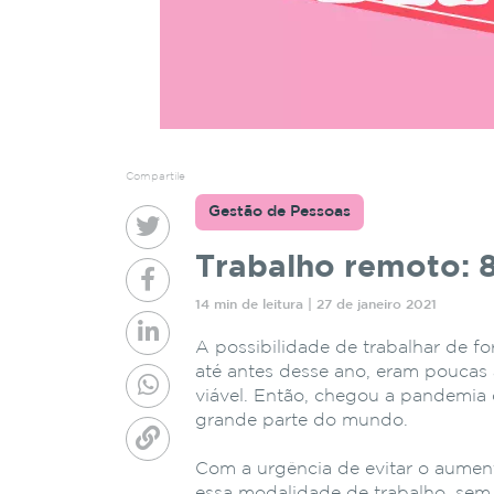
Compartile
Gestão de Pessoas
Trabalho remoto: 8
14 min de leitura | 27 de janeiro 2021
A possibilidade de trabalhar de f
até antes desse ano, eram pouca
viável. Então, chegou a pandemia
grande parte do mundo.
Com a urgência de evitar o aumen
essa modalidade de trabalho, sem