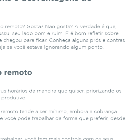
lho remoto? Gosta? Não gosta? A verdade é que,
sui seu lado bom e ruim. E é bom refletir sobre
 chegou para ficar. Conheça alguns prós e contras
eja se você estava ignorando algum ponto.
o remoto
us horários da maneira que quiser, priorizando os
 produtivo.
o remoto tende a ser mínimo, embora a cobrança
que você pode trabalhar da forma que preferir, desde
rabalhar, você tem mais controle com os seus