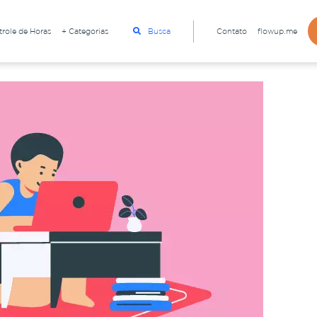
role de Horas
+ Categorias
Busca
Contato
flowup.me