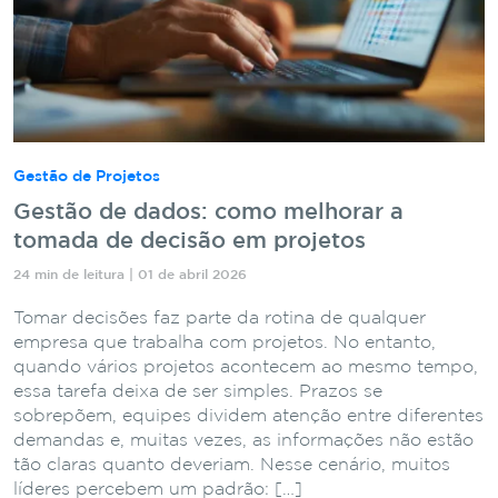
Gestão de Projetos
Gestão de dados: como melhorar a
tomada de decisão em projetos
24 min de leitura | 01 de abril 2026
Tomar decisões faz parte da rotina de qualquer
empresa que trabalha com projetos. No entanto,
quando vários projetos acontecem ao mesmo tempo,
essa tarefa deixa de ser simples. Prazos se
sobrepõem, equipes dividem atenção entre diferentes
demandas e, muitas vezes, as informações não estão
tão claras quanto deveriam. Nesse cenário, muitos
líderes percebem um padrão: […]