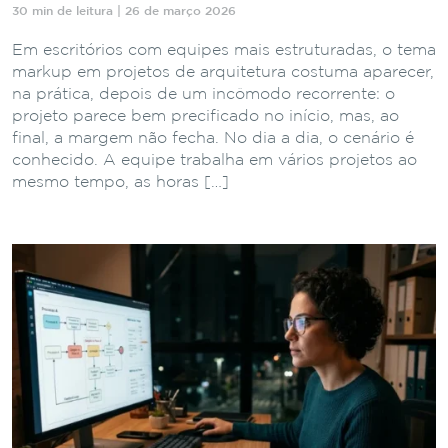
30 min de leitura | 26 de março 2026
Em escritórios com equipes mais estruturadas, o tema
markup em projetos de arquitetura costuma aparecer,
na prática, depois de um incômodo recorrente: o
projeto parece bem precificado no início, mas, ao
final, a margem não fecha. No dia a dia, o cenário é
conhecido. A equipe trabalha em vários projetos ao
mesmo tempo, as horas […]