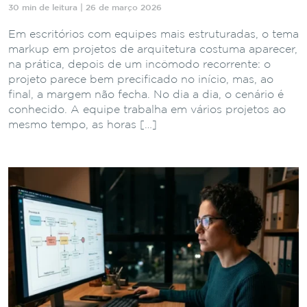
30 min de leitura | 26 de março 2026
Em escritórios com equipes mais estruturadas, o tema
markup em projetos de arquitetura costuma aparecer,
na prática, depois de um incômodo recorrente: o
projeto parece bem precificado no início, mas, ao
final, a margem não fecha. No dia a dia, o cenário é
conhecido. A equipe trabalha em vários projetos ao
mesmo tempo, as horas […]