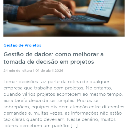
Gestão de Projetos
Gestão de dados: como melhorar a
tomada de decisão em projetos
24 min de leitura | 01 de abril 2026
Tomar decisões faz parte da rotina de qualquer
empresa que trabalha com projetos. No entanto,
quando vários projetos acontecem ao mesmo tempo,
essa tarefa deixa de ser simples. Prazos se
sobrepõem, equipes dividem atenção entre diferentes
demandas e, muitas vezes, as informações não estão
tão claras quanto deveriam. Nesse cenário, muitos
líderes percebem um padrão: […]