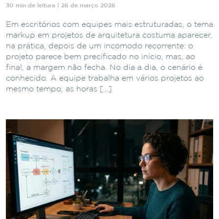
30 min de leitura | 26 de março 2026
Em escritórios com equipes mais estruturadas, o tema
markup em projetos de arquitetura costuma aparecer,
na prática, depois de um incômodo recorrente: o
projeto parece bem precificado no início, mas, ao
final, a margem não fecha. No dia a dia, o cenário é
conhecido. A equipe trabalha em vários projetos ao
mesmo tempo, as horas […]