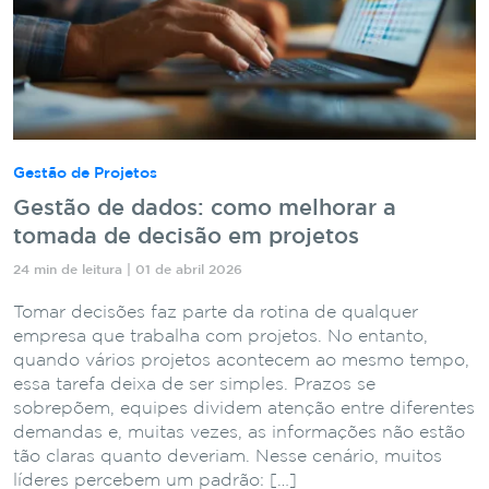
Gestão de Projetos
Gestão de dados: como melhorar a
tomada de decisão em projetos
24 min de leitura | 01 de abril 2026
Tomar decisões faz parte da rotina de qualquer
empresa que trabalha com projetos. No entanto,
quando vários projetos acontecem ao mesmo tempo,
essa tarefa deixa de ser simples. Prazos se
sobrepõem, equipes dividem atenção entre diferentes
demandas e, muitas vezes, as informações não estão
tão claras quanto deveriam. Nesse cenário, muitos
líderes percebem um padrão: […]