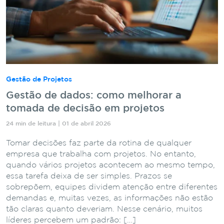
Gestão de Projetos
Gestão de dados: como melhorar a
tomada de decisão em projetos
24 min de leitura | 01 de abril 2026
Tomar decisões faz parte da rotina de qualquer
empresa que trabalha com projetos. No entanto,
quando vários projetos acontecem ao mesmo tempo,
essa tarefa deixa de ser simples. Prazos se
sobrepõem, equipes dividem atenção entre diferentes
demandas e, muitas vezes, as informações não estão
tão claras quanto deveriam. Nesse cenário, muitos
líderes percebem um padrão: […]