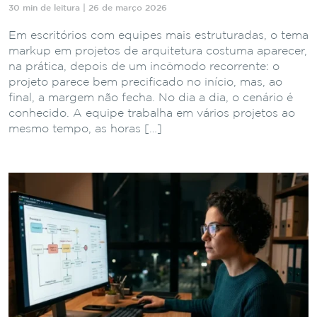
30 min de leitura | 26 de março 2026
Em escritórios com equipes mais estruturadas, o tema
markup em projetos de arquitetura costuma aparecer,
na prática, depois de um incômodo recorrente: o
projeto parece bem precificado no início, mas, ao
final, a margem não fecha. No dia a dia, o cenário é
conhecido. A equipe trabalha em vários projetos ao
mesmo tempo, as horas […]