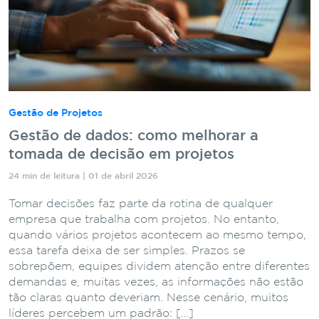
Gestão de Projetos
Gestão de dados: como melhorar a
tomada de decisão em projetos
24 min de leitura | 01 de abril 2026
Tomar decisões faz parte da rotina de qualquer
empresa que trabalha com projetos. No entanto,
quando vários projetos acontecem ao mesmo tempo,
essa tarefa deixa de ser simples. Prazos se
sobrepõem, equipes dividem atenção entre diferentes
demandas e, muitas vezes, as informações não estão
tão claras quanto deveriam. Nesse cenário, muitos
líderes percebem um padrão: […]