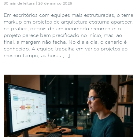
30 min de leitura | 26 de março 2026
Em escritórios com equipes mais estruturadas, o tema
markup em projetos de arquitetura costuma aparecer,
na prática, depois de um incômodo recorrente: o
projeto parece bem precificado no início, mas, ao
final, a margem não fecha. No dia a dia, o cenário é
conhecido. A equipe trabalha em vários projetos ao
mesmo tempo, as horas […]