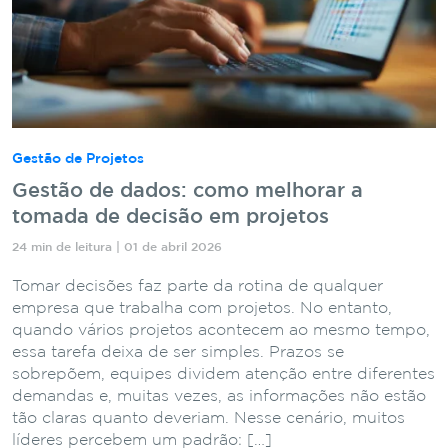
Gestão de Projetos
Gestão de dados: como melhorar a
tomada de decisão em projetos
24 min de leitura | 01 de abril 2026
Tomar decisões faz parte da rotina de qualquer
empresa que trabalha com projetos. No entanto,
quando vários projetos acontecem ao mesmo tempo,
essa tarefa deixa de ser simples. Prazos se
sobrepõem, equipes dividem atenção entre diferentes
demandas e, muitas vezes, as informações não estão
tão claras quanto deveriam. Nesse cenário, muitos
líderes percebem um padrão: […]