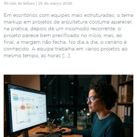
30 min de leitura | 26 de março 2026
Em escritórios com equipes mais estruturadas, o tema
markup em projetos de arquitetura costuma aparecer,
na prática, depois de um incômodo recorrente: o
projeto parece bem precificado no início, mas, ao
final, a margem não fecha. No dia a dia, o cenário é
conhecido. A equipe trabalha em vários projetos ao
mesmo tempo, as horas […]