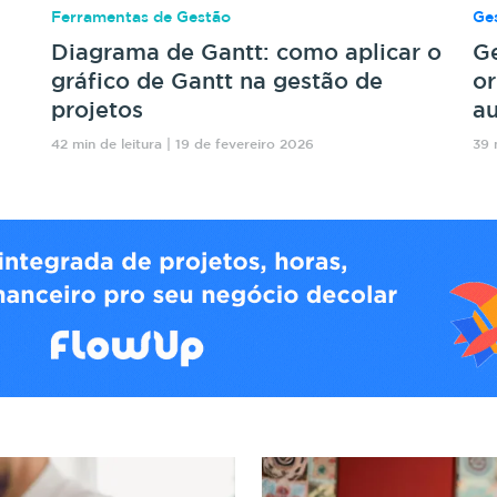
Ferramentas de Gestão
Ges
Diagrama de Gantt: como aplicar o
Ge
gráfico de Gantt na gestão de
or
projetos
au
42 min de leitura | 19 de fevereiro 2026
39 