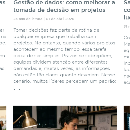
as
Gestão de dados: como melhorar a
Sa
tomada de decisão em projetos
co
lu
24 min de leitura | 01 de abril 2026
31 
ar
Tomar decisões faz parte da rotina de
ema
qualquer empresa que trabalha com
Cr
pe.
projetos. No entanto, quando vários projetos
Ma
acontecem ao mesmo tempo, essa tarefa
eq
 em
deixa de ser simples. Prazos se sobrepõem,
mu
equipes dividem atenção entre diferentes
in
as
demandas e, muitas vezes, as informações
lu
não estão tão claras quanto deveriam. Nesse
naq
cenário, muitos líderes percebem um padrão:
ac
[…]