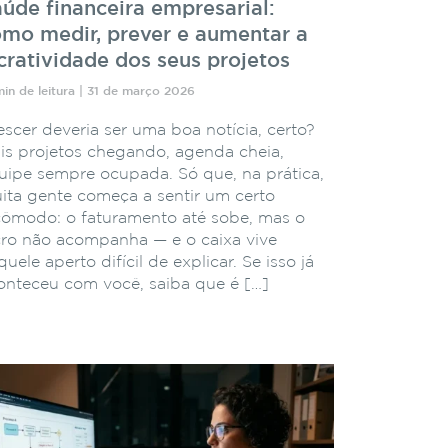
úde financeira empresarial:
mo medir, prever e aumentar a
cratividade dos seus projetos
min de leitura | 31 de março 2026
escer deveria ser uma boa notícia, certo?
is projetos chegando, agenda cheia,
uipe sempre ocupada. Só que, na prática,
ita gente começa a sentir um certo
cômodo: o faturamento até sobe, mas o
cro não acompanha — e o caixa vive
uele aperto difícil de explicar. Se isso já
onteceu com você, saiba que é […]