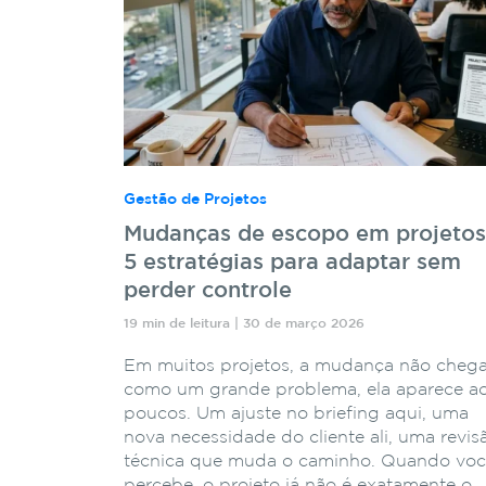
Gestão de Projetos
Mudanças de escopo em projetos
5 estratégias para adaptar sem
perder controle
19 min de leitura | 30 de março 2026
Em muitos projetos, a mudança não cheg
como um grande problema, ela aparece a
poucos. Um ajuste no briefing aqui, uma
nova necessidade do cliente ali, uma revis
técnica que muda o caminho. Quando vo
percebe, o projeto já não é exatamente o