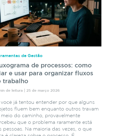
rramentas de Gestão
luxograma de processos: como
iar e usar para organizar fluxos
 trabalho
min de leitura | 25 de março 2026
 você já tentou entender por que alguns
ojetos fluem bem enquanto outros travam
 meio do caminho, provavelmente
rcebeu que o problema raramente está
s pessoas. Na maioria das vezes, o que
lta é clareza sobre o processo. É