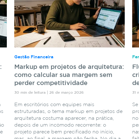
Gestão Financeira
Fe
:
Markup em projetos de arquitetura:
F
como calcular sua margem sem
cr
perder competitividade
de
30 min de leitura | 26 de março 2026
31 
a
Em escritórios com equipes mais
Se
os
estruturadas, o tema markup em projetos de
pr
arquitetura costuma aparecer, na prática,
no
ão
depois de um incômodo recorrente: o
pe
cê
projeto parece bem precificado no início,
na
mas, ao final, a margem não fecha. No dia a
fa