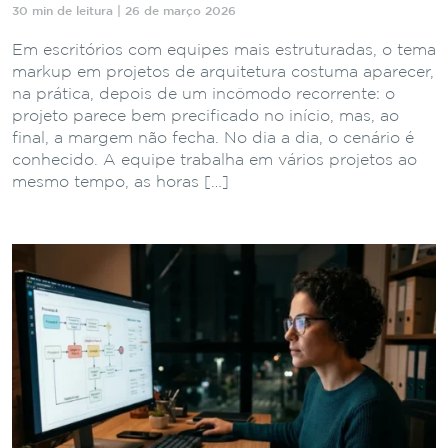
30 min de leitura | 26 de março 2026
Em escritórios com equipes mais estruturadas, o tema
markup em projetos de arquitetura costuma aparecer,
na prática, depois de um incômodo recorrente: o
projeto parece bem precificado no início, mas, ao
final, a margem não fecha. No dia a dia, o cenário é
conhecido. A equipe trabalha em vários projetos ao
mesmo tempo, as horas […]