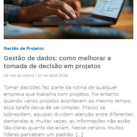
Gestão de Projetos
Gestão de dados: como melhorar a
tomada de decisão em projetos
24 min de leitura | 01 de abril 2026
Tomar decisões faz parte da rotina de qualquer
empresa que trabalha com projetos. No entanto,
quando vários projetos acontecem ao mesmo tempo,
essa tarefa deixa de ser simples. Prazos se
sobrepõem, equipes dividem atenção entre diferentes
demandas e, muitas vezes, as informações não estão
tão claras quanto deveriam. Nesse cenário, muitos
líderes percebem um padrão: […]