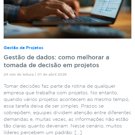
Gestão de Projetos
Gestão de dados: como melhorar a
tomada de decisão em projetos
24 min de leitura | 01 de abril 2026
Tomar decisões faz parte da rotina de qualquer
empresa que trabalha com projetos. No entanto,
quando vários projetos acontecem ao mesmo tempo,
essa tarefa deixa de ser simples. Prazos se
sobrepõem, equipes dividem atenção entre diferentes
demandas e, muitas vezes, as informações não estão
tão claras quanto deveriam. Nesse cenário, muitos
líderes percebem um padrão: […]