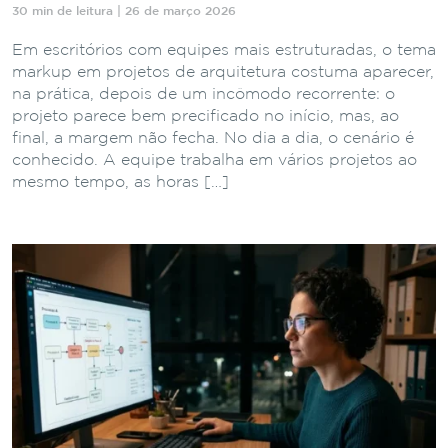
30 min de leitura | 26 de março 2026
Em escritórios com equipes mais estruturadas, o tema
markup em projetos de arquitetura costuma aparecer,
na prática, depois de um incômodo recorrente: o
projeto parece bem precificado no início, mas, ao
final, a margem não fecha. No dia a dia, o cenário é
conhecido. A equipe trabalha em vários projetos ao
mesmo tempo, as horas […]