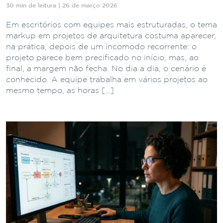
30 min de leitura | 26 de março 2026
Em escritórios com equipes mais estruturadas, o tema
markup em projetos de arquitetura costuma aparecer,
na prática, depois de um incômodo recorrente: o
projeto parece bem precificado no início, mas, ao
final, a margem não fecha. No dia a dia, o cenário é
conhecido. A equipe trabalha em vários projetos ao
mesmo tempo, as horas […]