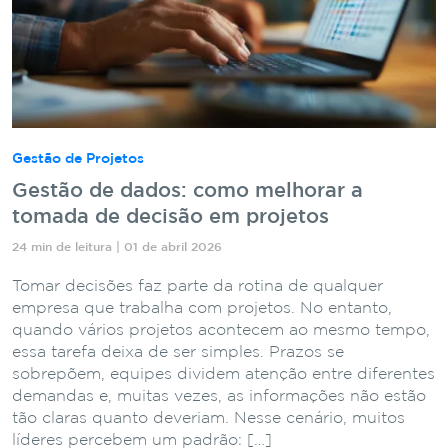
Gestão de Projetos
Gestão de dados: como melhorar a
tomada de decisão em projetos
24 min de leitura | 01 de abril 2026
Tomar decisões faz parte da rotina de qualquer
empresa que trabalha com projetos. No entanto,
quando vários projetos acontecem ao mesmo tempo,
essa tarefa deixa de ser simples. Prazos se
sobrepõem, equipes dividem atenção entre diferentes
demandas e, muitas vezes, as informações não estão
tão claras quanto deveriam. Nesse cenário, muitos
líderes percebem um padrão: […]