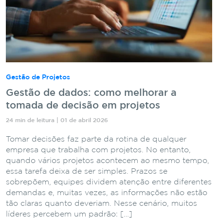
Gestão de Projetos
Gestão de dados: como melhorar a
tomada de decisão em projetos
24 min de leitura | 01 de abril 2026
Tomar decisões faz parte da rotina de qualquer
empresa que trabalha com projetos. No entanto,
quando vários projetos acontecem ao mesmo tempo,
essa tarefa deixa de ser simples. Prazos se
sobrepõem, equipes dividem atenção entre diferentes
demandas e, muitas vezes, as informações não estão
tão claras quanto deveriam. Nesse cenário, muitos
líderes percebem um padrão: […]