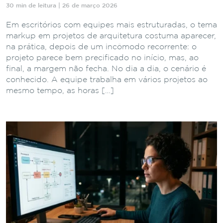
30 min de leitura | 26 de março 2026
Em escritórios com equipes mais estruturadas, o tema
markup em projetos de arquitetura costuma aparecer,
na prática, depois de um incômodo recorrente: o
projeto parece bem precificado no início, mas, ao
final, a margem não fecha. No dia a dia, o cenário é
conhecido. A equipe trabalha em vários projetos ao
mesmo tempo, as horas […]