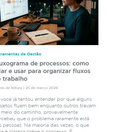
rramentas de Gestão
luxograma de processos: como
iar e usar para organizar fluxos
 trabalho
min de leitura | 25 de março 2026
 você já tentou entender por que alguns
ojetos fluem bem enquanto outros travam
 meio do caminho, provavelmente
rcebeu que o problema raramente está
s pessoas. Na maioria das vezes, o que
lta é clareza sobre o processo. É