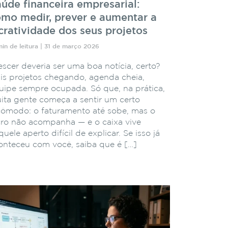
úde financeira empresarial:
mo medir, prever e aumentar a
cratividade dos seus projetos
min de leitura | 31 de março 2026
escer deveria ser uma boa notícia, certo?
is projetos chegando, agenda cheia,
uipe sempre ocupada. Só que, na prática,
ita gente começa a sentir um certo
cômodo: o faturamento até sobe, mas o
cro não acompanha — e o caixa vive
uele aperto difícil de explicar. Se isso já
onteceu com você, saiba que é […]