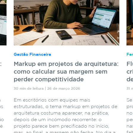
Gestão Financeira
Fe
:
Markup em projetos de arquitetura:
F
como calcular sua margem sem
cr
perder competitividade
de
30 min de leitura | 26 de março 2026
31 
a
Em escritórios com equipes mais
Se
os
estruturadas, o tema markup em projetos de
pr
arquitetura costuma aparecer, na prática,
no
ão
depois de um incômodo recorrente: o
pe
cê
projeto parece bem precificado no início,
na
mas, ao final, a margem não fecha. No dia a
fa