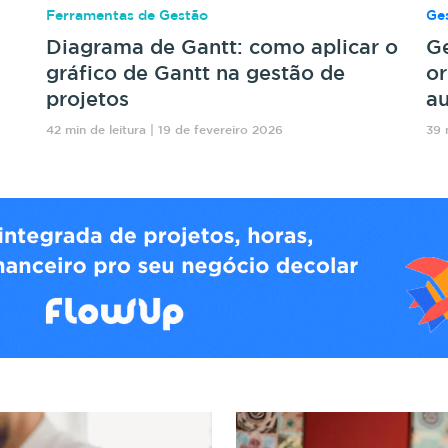
Ferramentas de Gestão
Ges
Diagrama de Gantt: como aplicar o
Ge
gráfico de Gantt na gestão de
or
projetos
au
42 min de leitura | 19 de fevereiro 2026
39 