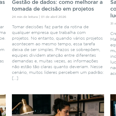
as
Gestão de dados: como melhorar a
Sa
tomada de decisão em projetos
co
lu
24 min de leitura | 01 de abril 2026
31 
ar
Tomar decisões faz parte da rotina de
ema
qualquer empresa que trabalha com
Cr
pe.
projetos. No entanto, quando vários projetos
Ma
acontecem ao mesmo tempo, essa tarefa
eq
 em
deixa de ser simples. Prazos se sobrepõem,
mu
equipes dividem atenção entre diferentes
in
as
demandas e, muitas vezes, as informações
lu
não estão tão claras quanto deveriam. Nesse
naq
cenário, muitos líderes percebem um padrão:
ac
[…]