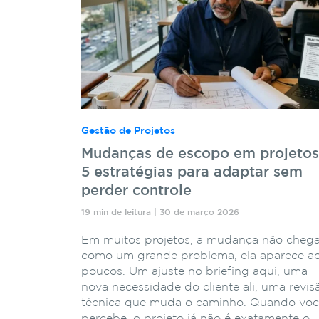
Gestão de Projetos
Mudanças de escopo em projetos
5 estratégias para adaptar sem
perder controle
19 min de leitura | 30 de março 2026
Em muitos projetos, a mudança não cheg
como um grande problema, ela aparece a
poucos. Um ajuste no briefing aqui, uma
nova necessidade do cliente ali, uma revis
técnica que muda o caminho. Quando vo
percebe, o projeto já não é exatamente o