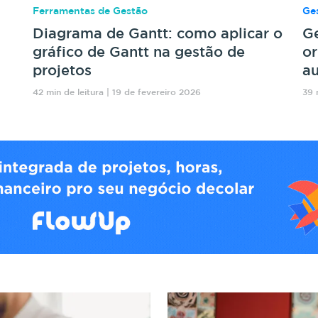
Ferramentas de Gestão
Ges
Diagrama de Gantt: como aplicar o
Ge
gráfico de Gantt na gestão de
or
projetos
au
42 min de leitura | 19 de fevereiro 2026
39 