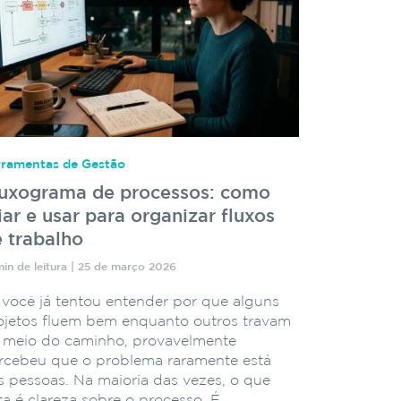
rramentas de Gestão
luxograma de processos: como
iar e usar para organizar fluxos
 trabalho
min de leitura | 25 de março 2026
 você já tentou entender por que alguns
ojetos fluem bem enquanto outros travam
 meio do caminho, provavelmente
rcebeu que o problema raramente está
s pessoas. Na maioria das vezes, o que
lta é clareza sobre o processo. É