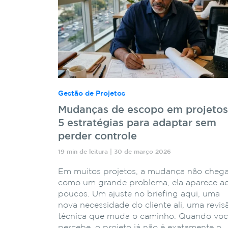
Gestão de Projetos
Mudanças de escopo em projetos
5 estratégias para adaptar sem
perder controle
19 min de leitura | 30 de março 2026
Em muitos projetos, a mudança não cheg
como um grande problema, ela aparece a
poucos. Um ajuste no briefing aqui, uma
nova necessidade do cliente ali, uma revis
técnica que muda o caminho. Quando vo
percebe, o projeto já não é exatamente o