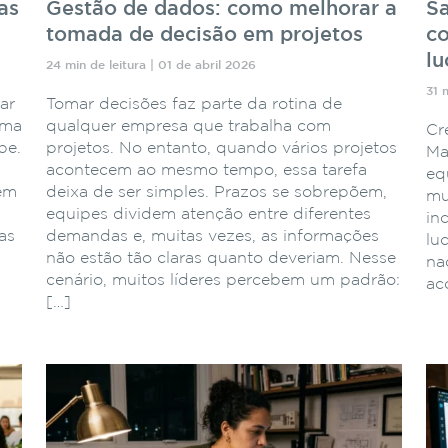
as
Gestão de dados: como melhorar a
Sa
tomada de decisão em projetos
co
lu
24 min de leitura | 01 de abril 2026
31 
ar
Tomar decisões faz parte da rotina de
ema
qualquer empresa que trabalha com
Cr
pe.
projetos. No entanto, quando vários projetos
Ma
acontecem ao mesmo tempo, essa tarefa
eq
 em
deixa de ser simples. Prazos se sobrepõem,
mu
equipes dividem atenção entre diferentes
in
as
demandas e, muitas vezes, as informações
lu
não estão tão claras quanto deveriam. Nesse
naq
cenário, muitos líderes percebem um padrão:
ac
[…]