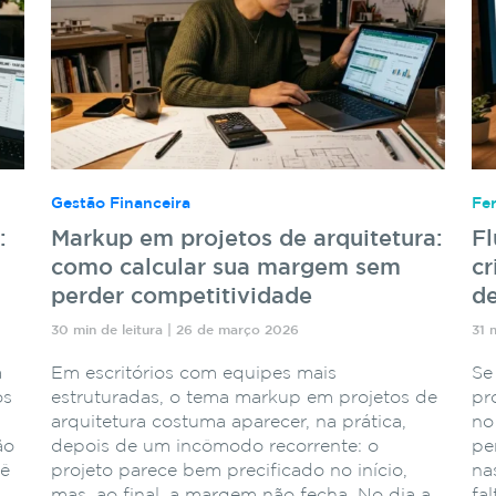
Gestão Financeira
Fe
:
Markup em projetos de arquitetura:
F
como calcular sua margem sem
cr
perder competitividade
de
30 min de leitura | 26 de março 2026
31 
a
Em escritórios com equipes mais
Se
os
estruturadas, o tema markup em projetos de
pr
arquitetura costuma aparecer, na prática,
no
ão
depois de um incômodo recorrente: o
pe
cê
projeto parece bem precificado no início,
na
mas, ao final, a margem não fecha. No dia a
fa