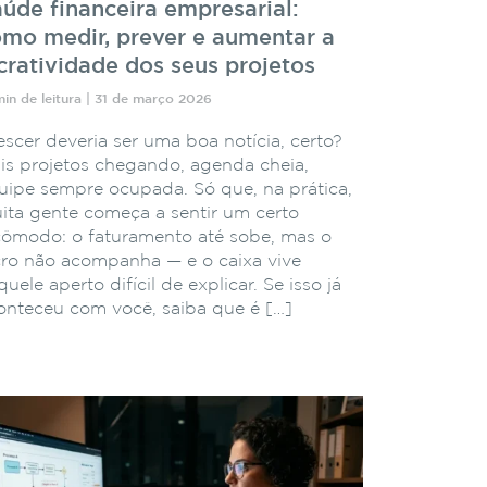
úde financeira empresarial:
mo medir, prever e aumentar a
cratividade dos seus projetos
min de leitura | 31 de março 2026
escer deveria ser uma boa notícia, certo?
is projetos chegando, agenda cheia,
uipe sempre ocupada. Só que, na prática,
ita gente começa a sentir um certo
cômodo: o faturamento até sobe, mas o
cro não acompanha — e o caixa vive
uele aperto difícil de explicar. Se isso já
onteceu com você, saiba que é […]