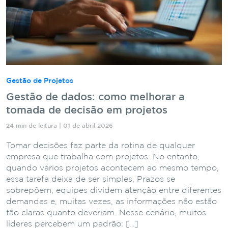
Gestão de Projetos
Gestão de dados: como melhorar a
tomada de decisão em projetos
24 min de leitura | 01 de abril 2026
Tomar decisões faz parte da rotina de qualquer
empresa que trabalha com projetos. No entanto,
quando vários projetos acontecem ao mesmo tempo,
essa tarefa deixa de ser simples. Prazos se
sobrepõem, equipes dividem atenção entre diferentes
demandas e, muitas vezes, as informações não estão
tão claras quanto deveriam. Nesse cenário, muitos
líderes percebem um padrão: […]