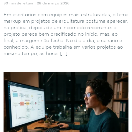
30 min de leitura | 26 de março 2026
Em escritórios com equipes mais estruturadas, o tema
markup em projetos de arquitetura costuma aparecer,
na prática, depois de um incômodo recorrente: o
projeto parece bem precificado no início, mas, ao
final, a margem não fecha. No dia a dia, o cenário é
conhecido. A equipe trabalha em vários projetos ao
mesmo tempo, as horas […]