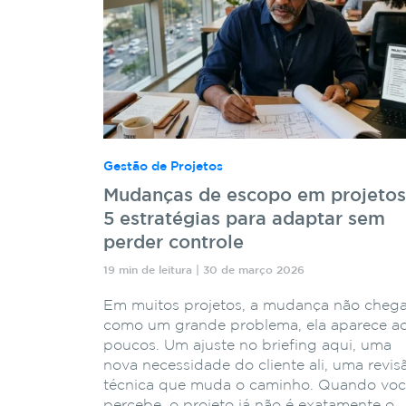
Gestão de Projetos
Mudanças de escopo em projetos
5 estratégias para adaptar sem
perder controle
19 min de leitura | 30 de março 2026
Em muitos projetos, a mudança não cheg
como um grande problema, ela aparece a
poucos. Um ajuste no briefing aqui, uma
nova necessidade do cliente ali, uma revis
técnica que muda o caminho. Quando vo
percebe, o projeto já não é exatamente o