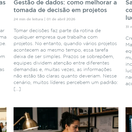
as
Gestão de dados: como melhorar a
Sa
tomada de decisão em projetos
co
lu
24 min de leitura | 01 de abril 2026
31 
ar
Tomar decisões faz parte da rotina de
ema
qualquer empresa que trabalha com
Cr
pe.
projetos. No entanto, quando vários projetos
Ma
acontecem ao mesmo tempo, essa tarefa
eq
 em
deixa de ser simples. Prazos se sobrepõem,
mu
equipes dividem atenção entre diferentes
in
as
demandas e, muitas vezes, as informações
lu
não estão tão claras quanto deveriam. Nesse
naq
cenário, muitos líderes percebem um padrão:
ac
[…]