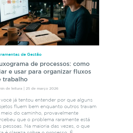
rramentas de Gestão
luxograma de processos: como
iar e usar para organizar fluxos
 trabalho
min de leitura | 25 de março 2026
 você já tentou entender por que alguns
ojetos fluem bem enquanto outros travam
 meio do caminho, provavelmente
rcebeu que o problema raramente está
s pessoas. Na maioria das vezes, o que
lta é clareza sobre o processo. É