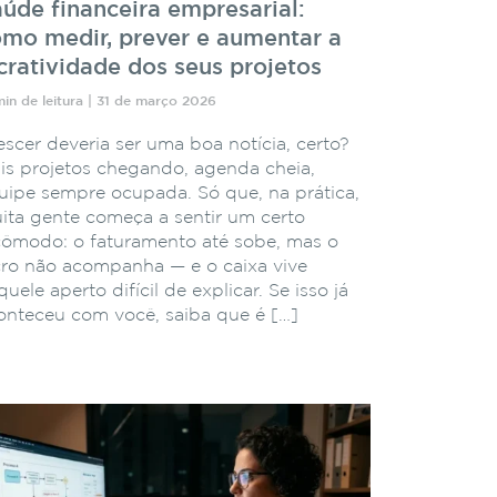
úde financeira empresarial:
mo medir, prever e aumentar a
cratividade dos seus projetos
min de leitura | 31 de março 2026
escer deveria ser uma boa notícia, certo?
is projetos chegando, agenda cheia,
uipe sempre ocupada. Só que, na prática,
ita gente começa a sentir um certo
cômodo: o faturamento até sobe, mas o
cro não acompanha — e o caixa vive
uele aperto difícil de explicar. Se isso já
onteceu com você, saiba que é […]