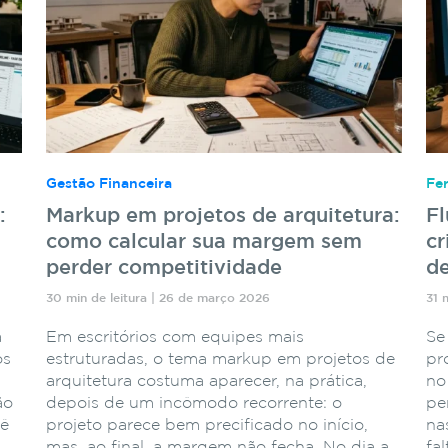
Gestão Financeira
Fe
:
Markup em projetos de arquitetura:
F
como calcular sua margem sem
cr
perder competitividade
de
30 min de leitura | 26 de março 2026
31 
a
Em escritórios com equipes mais
Se
os
estruturadas, o tema markup em projetos de
pr
arquitetura costuma aparecer, na prática,
no
ão
depois de um incômodo recorrente: o
pe
cê
projeto parece bem precificado no início,
na
mas, ao final, a margem não fecha. No dia a
fa