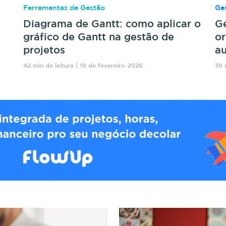
Ferramentas de Gestão
Ges
Diagrama de Gantt: como aplicar o
Ge
gráfico de Gantt na gestão de
or
projetos
au
42 min de leitura | 19 de fevereiro 2026
39 