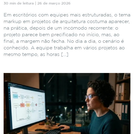
30 min de leitura | 26 de março 2026
Em escritórios com equipes mais estruturadas, o tema
markup em projetos de arquitetura costuma aparecer,
na prática, depois de um incômodo recorrente: o
projeto parece bem precificado no início, mas, ao
final, a margem não fecha. No dia a dia, o cenário é
conhecido. A equipe trabalha em vários projetos ao
mesmo tempo, as horas […]