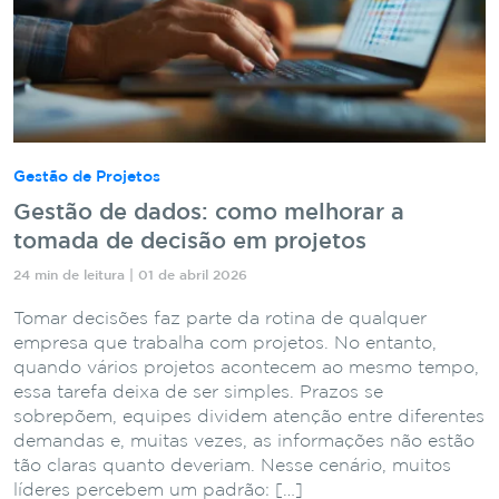
Gestão de Projetos
Gestão de dados: como melhorar a
tomada de decisão em projetos
24 min de leitura | 01 de abril 2026
Tomar decisões faz parte da rotina de qualquer
empresa que trabalha com projetos. No entanto,
quando vários projetos acontecem ao mesmo tempo,
essa tarefa deixa de ser simples. Prazos se
sobrepõem, equipes dividem atenção entre diferentes
demandas e, muitas vezes, as informações não estão
tão claras quanto deveriam. Nesse cenário, muitos
líderes percebem um padrão: […]