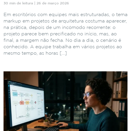
30 min de leitura | 26 de março 2026
Em escritórios com equipes mais estruturadas, o tema
markup em projetos de arquitetura costuma aparecer,
na prática, depois de um incômodo recorrente: o
projeto parece bem precificado no início, mas, ao
final, a margem não fecha. No dia a dia, o cenário é
conhecido. A equipe trabalha em vários projetos ao
mesmo tempo, as horas […]