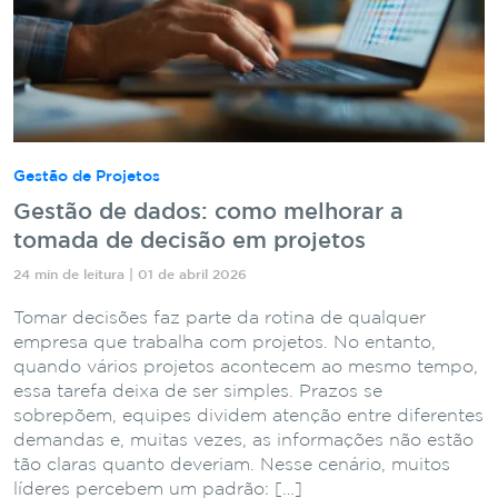
Gestão de Projetos
Gestão de dados: como melhorar a
tomada de decisão em projetos
24 min de leitura | 01 de abril 2026
Tomar decisões faz parte da rotina de qualquer
empresa que trabalha com projetos. No entanto,
quando vários projetos acontecem ao mesmo tempo,
essa tarefa deixa de ser simples. Prazos se
sobrepõem, equipes dividem atenção entre diferentes
demandas e, muitas vezes, as informações não estão
tão claras quanto deveriam. Nesse cenário, muitos
líderes percebem um padrão: […]