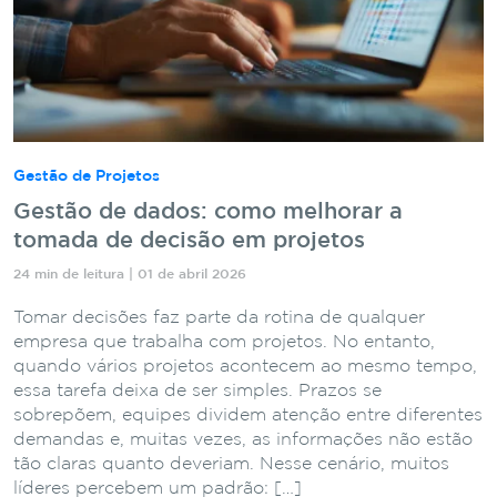
Gestão de Projetos
Gestão de dados: como melhorar a
tomada de decisão em projetos
24 min de leitura | 01 de abril 2026
Tomar decisões faz parte da rotina de qualquer
empresa que trabalha com projetos. No entanto,
quando vários projetos acontecem ao mesmo tempo,
essa tarefa deixa de ser simples. Prazos se
sobrepõem, equipes dividem atenção entre diferentes
demandas e, muitas vezes, as informações não estão
tão claras quanto deveriam. Nesse cenário, muitos
líderes percebem um padrão: […]