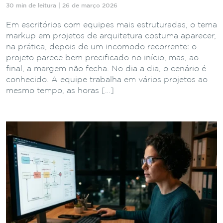
30 min de leitura | 26 de março 2026
Em escritórios com equipes mais estruturadas, o tema
markup em projetos de arquitetura costuma aparecer,
na prática, depois de um incômodo recorrente: o
projeto parece bem precificado no início, mas, ao
final, a margem não fecha. No dia a dia, o cenário é
conhecido. A equipe trabalha em vários projetos ao
mesmo tempo, as horas […]