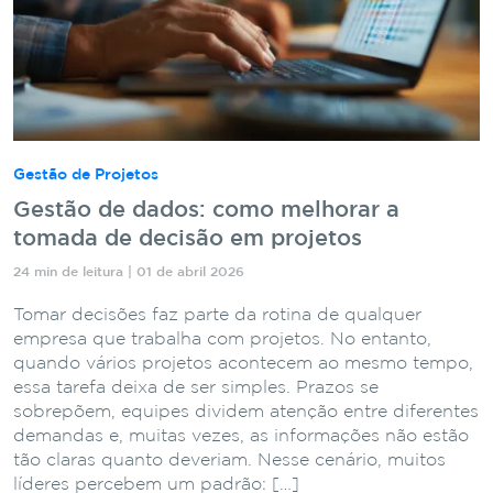
Gestão de Projetos
Gestão de dados: como melhorar a
tomada de decisão em projetos
24 min de leitura | 01 de abril 2026
Tomar decisões faz parte da rotina de qualquer
empresa que trabalha com projetos. No entanto,
quando vários projetos acontecem ao mesmo tempo,
essa tarefa deixa de ser simples. Prazos se
sobrepõem, equipes dividem atenção entre diferentes
demandas e, muitas vezes, as informações não estão
tão claras quanto deveriam. Nesse cenário, muitos
líderes percebem um padrão: […]