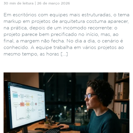
30 min de leitura | 26 de março 2026
Em escritórios com equipes mais estruturadas, o tema
markup em projetos de arquitetura costuma aparecer,
na prática, depois de um incômodo recorrente: o
projeto parece bem precificado no início, mas, ao
final, a margem não fecha. No dia a dia, o cenário é
conhecido. A equipe trabalha em vários projetos ao
mesmo tempo, as horas […]